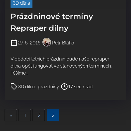
3D dílna
e
a
Prázdninové termíny
d
t
Repraper dílny
i
m
27. 6. 2016
Petr Bláha
e
V období letních prázdnin bude naše repraper
dílna opět fungovat ve stanovených termínech.
Těšíme...
P
3D dílna
,
prázdniny
17 sec read
o
s
t
S
r
«
1
2
3
e
t
a