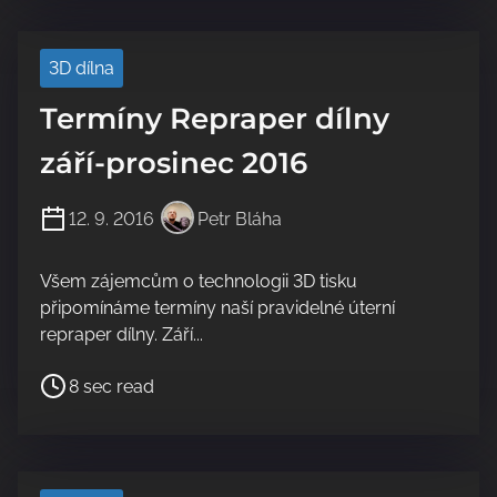
t
r
3D dílna
e
a
Termíny Repraper dílny
d
t
září-prosinec 2016
i
m
12. 9. 2016
Petr Bláha
e
Všem zájemcům o technologii 3D tisku
připomínáme termíny naší pravidelné úterní
repraper dílny. Září...
P
8 sec read
o
s
t
r