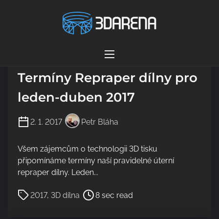
S
Autor:
Petr Bláha
k
i
p
3D dílna
t
o
Termíny Repraper dílny pro
c
leden-duben 2017
o
n
t
2. 1. 2017
Petr Bláha
e
n
Všem zájemcům o technologii 3D tisku
t
připomínáme termíny naší pravidelné úterní
repraper dílny. Leden...
P
2017
,
3D dílna
8 sec read
o
s