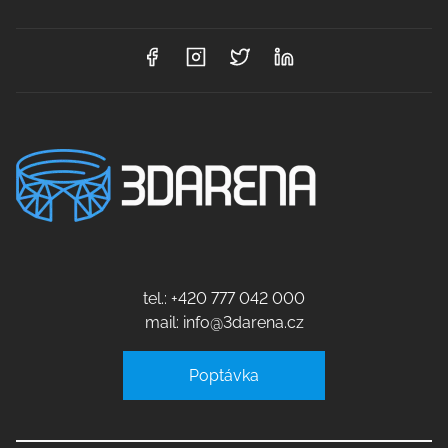
d
r
t
á
i
m
n
e
k
o
v
á
n
tel.: +420 777 042 000
mail: info@3darena.cz
í
Poptávka
p
ř