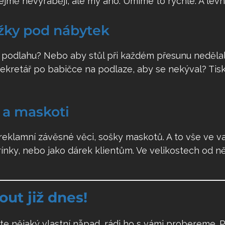
ejmě nevyrábějí, ale my ano. Umíme to rychle. A levn
ožky pod nábytek
 podlahu? Nebo aby stůl při každém přesunu nedělal 
sekretář po babičce na podlaze, aby se nekýval? T
 a maskoti
 reklamní závěsné věci, sošky maskotů. A to vše ve v
ítrínky, nebo jako dárek klientům. Ve velikostech od 
ut již dnes!
te nějaký vlastní nẵpad, rádi ho s vámi probereme. P