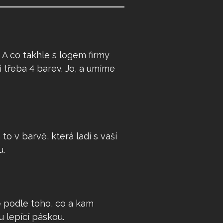
 A co takhle s logem firmy
 třeba 4 barev. Jo, a umíme
o v barvě, která ladí s vaší
u.
ně podle toho, co a kam
u lepící páskou.