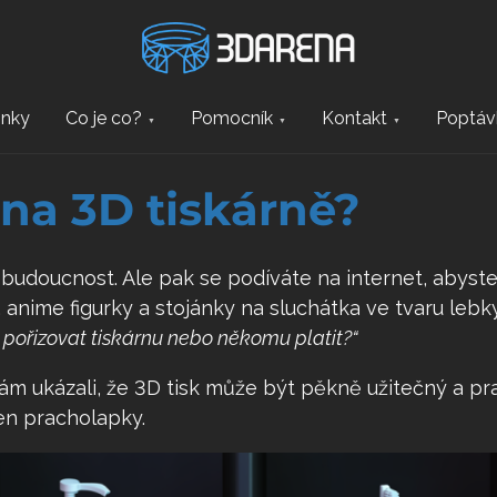
inky
Co je co?
Pomocník
Kontakt
Poptáv
 na 3D tiskárně?
je budoucnost. Ale pak se podíváte na internet, abyste 
, anime figurky a stojánky na sluchátka ve tvaru lebky
l pořizovat tiskárnu nebo někomu platit?“
m ukázali, že 3D tisk může být pěkně užitečný a prak
jen pracholapky.