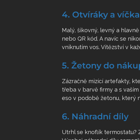
4. Otvíráky a víčk
Malý, šikovný, levný a hlavně
nebo QR kód. A navíc se niko
vniknutím vos. Vítězství v ka
5. Žetony do náku
Zázračně mizící artefakty, kt
třeba v barvě firmy a s vaš
eso v podobě žetonu, který 
6. Náhradní díly
Utrhl se knoflík termostatu?