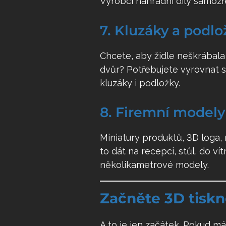
Výrobci náhradní díly samozř
7. Kluzáky a podl
Chcete, aby židle neškrábala
dvůr? Potřebujete vyrovnat 
kluzáky i podložky.
8. Firemní modely
Miniatury produktů, 3D loga,
to dát na recepci, stůl, do v
několikametrové modely.
Začněte 3D tiskno
A to je jen začátek. Pokud má