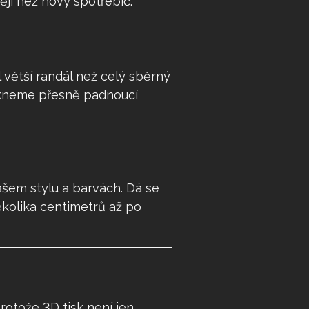
ěji než nový spotřebič.
větší randál než celý sběrný
iskneme přesně padnoucí
ašem stylu a barvách. Dá se
několika centimetrů až po
rotože 3D tisk není jen