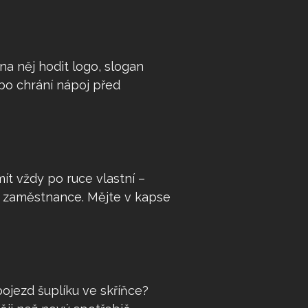
na něj hodit logo, slogan
bo chrání nápoj před
mít vždy po ruce vlastní –
o zaměstnance. Mějte v kapse
pojezd šuplíku ve skříňce?