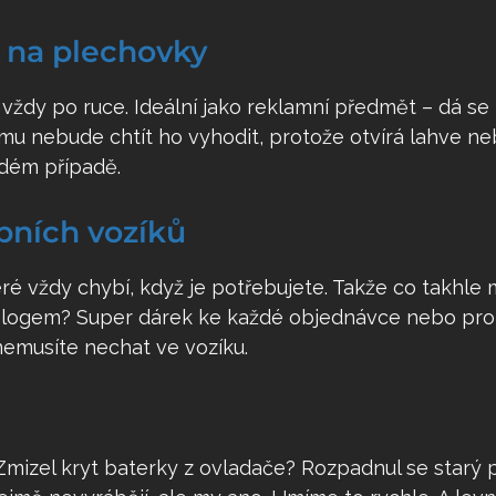
a na plechovky
 vždy po ruce. Ideální jako reklamní předmět – dá se 
mu nebude chtít ho vyhodit, protože otvírá lahve ne
ždém případě.
pních vozíků
eré vždy chybí, když je potřebujete. Takže co takhle 
ím logem? Super dárek ke každé objednávce nebo pr
nemusíte nechat ve vozíku.
 Zmizel kryt baterky z ovladače? Rozpadnul se starý 