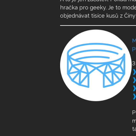
hračka pro geeky. Je to moder
objednávat tisíce kusů z Číny
M
p
3
P
m
t