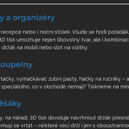
ky a organizéry
recepce nebo i noční stolek. Všude se hodí pořádák.
 tisk umožňuje nejen libovolný tvar, ale i kombinaci
ržák na mobil nebo slot na vizitky.
koupelny
táčky, vymačkávač zubní pasty, háčky na ručníky – a t
 speciálního, co v obchodě nemají? Tiskneme na mír
věšáky
ky, na nářadí. 3D tisk dovoluje navrhnout držák přes
emuşí se vrtat – některé věci drží i jen s oboustranno