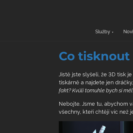
S
k
i
p
Služby
Nov
t
o
c
Co tisknout
o
n
Jistě jste slyšeli, že 3D tisk 
t
tiskárně a najdete jen dráčky
e
fakt? Kvůli tomuhle bych si mě
n
t
Nebojte. Jsme tu, abychom vá
všechny, kteří chtějí víc než 