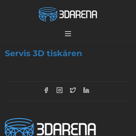
S
k
i
p
t
o
c
Servis 3D tiskáren
o
n
t
e
n
t