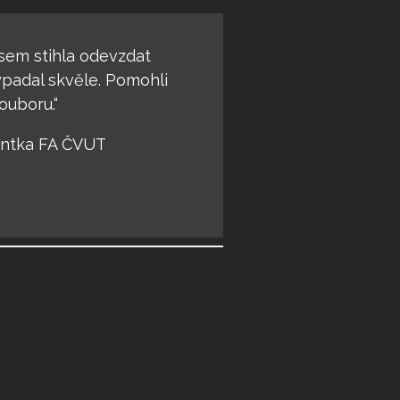
sem stihla odevzdat
padal skvěle. Pomohli
ouboru.“
entka FA ČVUT