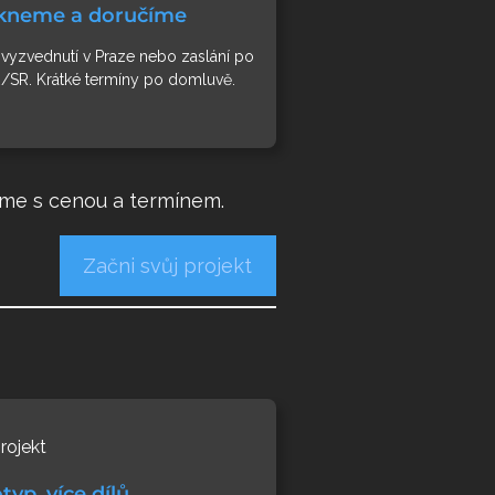
skneme a doručíme
vyzvednutí v Praze nebo zaslání po
/SR. Krátké termíny po domluvě.
eme s cenou a termínem.
Začni svůj projekt
rojekt
typ, více dílů