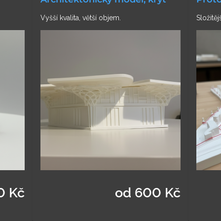
Vyšší kvalita, větší objem.
Složitěj
0 Kč
od 600 Kč