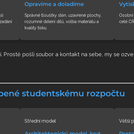
Opravíme a doladíme
Vyti
ší
Správné tloušťky stěn, uzavřené plochy,
Osobní 
zadání
rozumné dělení dílů, volba materiálu a
celé ČR
kvality tisku.
. Prostě pošli soubor a kontakt na sebe, my se ozv
bené studentskému rozpočtu
Střední model
Větší p
Architektonický model, kryt
Proto