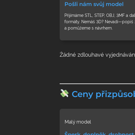
Pošli nám svůj model
Přijímáme STL, STEP, OBJ, 3MF a dal
formáty. Nemáš 3D? Nevadí—popiš 
a pomůžeme s návrhem.
Žádné zdlouhavé vyjednávání
Ceny přizpůso
Malý model
Šperk, doplněk, drobnost