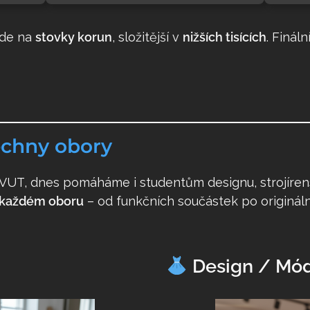
jde na
stovky korun
, složitější v
nižších tisících
. Finá
echny obory
Chcete občas tip ze světa 3D
 ČVUT, dnes pomáháme i studentům designu, strojíren
tisku?
 každém oboru
– od funkčních součástek po origináln
 za čas pošlu e-mail s praktickými tipy, materiály a novink
ku. Bez spamu, slibuju.
Design / Mó
l
*