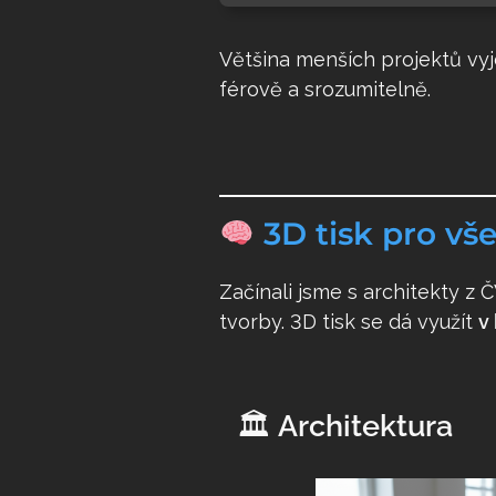
Většina menších projektů vy
férově a srozumitelně.
3D tisk pro vš
Začínali jsme s architekty z
tvorby. 3D tisk se dá využít
v
Jednou
3D tis
🏛
Architektura
E-mai