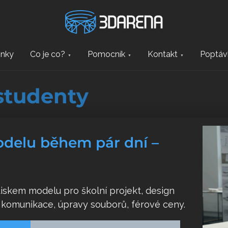
inky
Co je co?
Pomocník
Kontakt
Poptáv
 studenty
delu během pár dní –
tiskem modelu pro školní projekt, design
 komunikace, úpravy souborů, férové ceny.