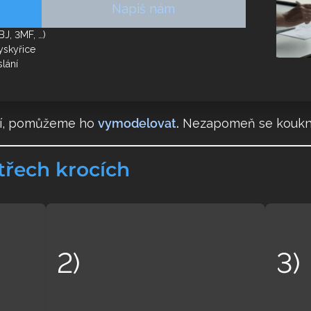
Napiš nám
J, 3MF, …)
yskyřice
lání
í, pomůžeme ho
vymodelovat
.
Nezapomeň se koukno
řech krocích
2)
3)