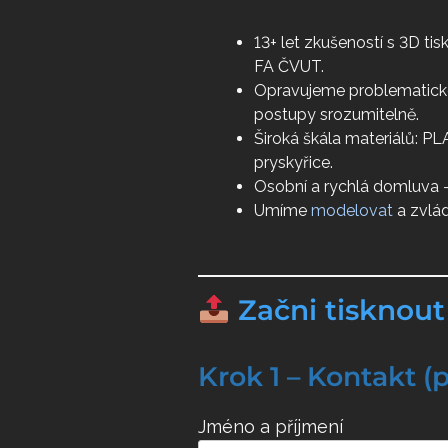
13+ let zkušeností s 3D ti
FA ČVUT.
Opravujeme problematick
postupy srozumitelně.
Široká škála materiálů: P
pryskyřice.
Osobní a rychlá domluva 
Umíme
modelovat
a zvlá
Začni tisknout
Krok 1 – Kontakt (
Jméno a příjmení