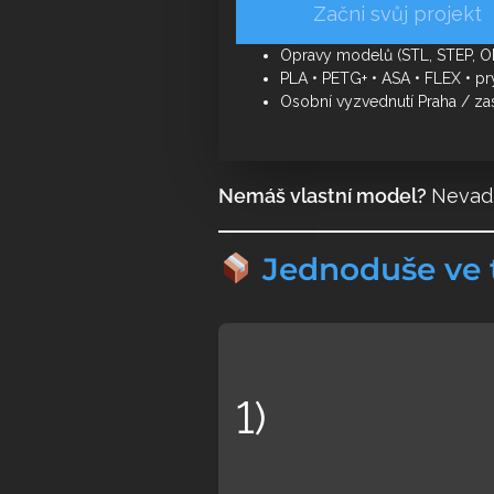
Začni svůj projekt
Opravy modelů (STL, STEP, OB
PLA • PETG+ • ASA • FLEX • pr
Osobní vyzvednutí Praha / zas
Nemáš vlastní model?
Nevad
Jednoduše ve t
1)