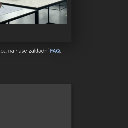
u na naše základní
FAQ
.