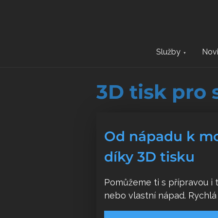
S
k
i
p
Služby
Nov
t
o
c
3D tisk pro
o
n
t
Od nápadu k mo
e
n
díky 3D tisku
t
Pomůžeme ti s přípravou i 
nebo vlastní nápad. Rychlá