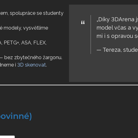
skem, spolupráce se studenty
„Díky 3DArena j
model včas a vy
é modely, vysvětlíme
mi i s opravou s
LA, PETG+, ASA, FLEX,
— Tereza, stud
— bez zbytečného žargonu.
dneme i
3D skenovat
.
povinné)