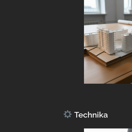
Jmén
*
Povinn
Technika