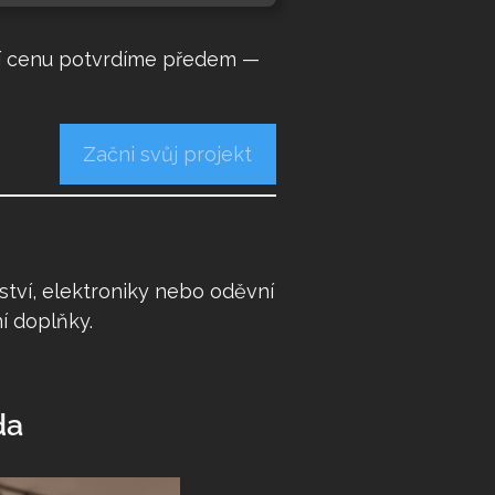
lní cenu potvrdíme předem —
Začni svůj projekt
ství, elektroniky nebo oděvní
í doplňky.
ami z
da