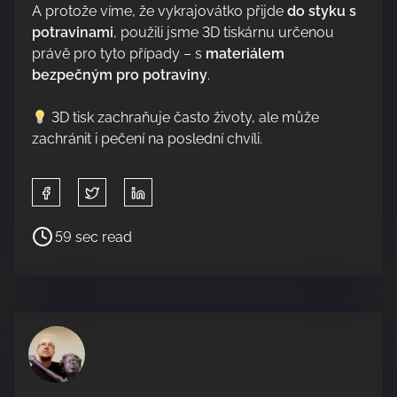
A protože víme, že vykrajovátko přijde
do styku s
potravinami
, použili jsme 3D tiskárnu určenou
právě pro tyto případy – s
materiálem
bezpečným pro potraviny
.
3D tisk zachraňuje často životy, ale může
zachránit i pečení na poslední chvíli.
S
h
a
P
59 sec read
r
o
e
s
t
t
h
r
i
e
s
a
p
d