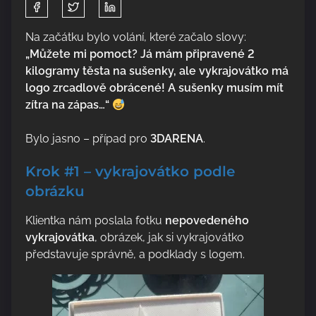
S
h
a
Na začátku bylo volání, které začalo slovy:
r
„Můžete mi pomoct? Já mám připravené 2
e
kilogramy těsta na sušenky, ale vykrajovátko má
t
logo zrcadlově obrácené! A sušenky musím mít
h
zítra na zápas…“
i
s
Bylo jasno – případ pro
3DARENA
.
p
Krok #1 – vykrajovátko podle
o
s
obrázku
t
Klientka nám poslala fotku
nepovedeného
o
vykrajovátka
, obrázek, jak si vykrajovátko
n
představuje správně, a podklady s logem.
: