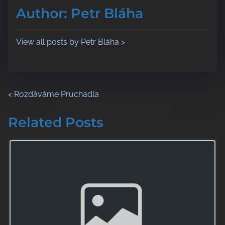
o
t
Author: Petr Bláha
s
i
t
m
o
e
View all posts by Petr Bláha >
n
:
P
<
Rozdáváme Pruchadla
o
Related Posts
s
Image Placeholder
t
s
n
a