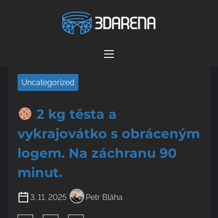
S
Home
/
Uncategorized
/
2 kg těsta a
k
vykrajovátko s obráceným logem. Na záchranu 90
i
minut.
p
t
Uncategorized
o
c
o
2 kg těsta a
n
t
vykrajovátko s obráceným
e
logem. Na záchranu 90
n
t
minut.
3. 11. 2025
Petr Bláha