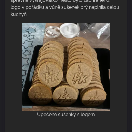
správné vykrajovátko. Těsto bylo zachráněno,
logo v pořádku a vůně sušenek prý naplnila celou
kuchyň.
Upečené sušenky s logem