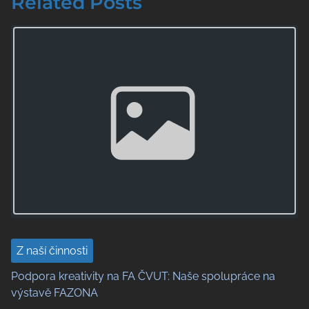
Related Posts
s
Image Placeholder
t
s
n
a
v
i
g
a
t
Z naší činnosti
Podpora kreativity na FA ČVUT: Naše spolupráce na
i
výstavě FAZONA