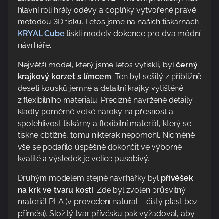
i
hlavní roli hrály oděvy a doplňky vytvořené právě
s
metodou 3D tisku. Letos jsme na našich tiskárnách
p
KRYAL Cube
tiskli modely dokonce pro dva módní
o
návrháře.
s
t
Největší model, který jsme letos vytiskli, byl
černý
o
krajkový korzet s límcem
. Ten byl sešitý z přibližně
n
deseti kousků jemné a detailní krajky vytištěné
:
z flexibilního materiálu. Precizně navržené detaily
kladly poměrně velké nároky na přesnost a
spolehlivost tiskárny a flexibilní materiál, který se
tiskne obtížně, tomu nikterak nepomohl. Nicméně
vše se podařilo úspěšně dokončit ve výborné
kvalitě a výsledek je velice působivý.
Druhým modelem stejné návrhářky byl
přívěšek
na krk ve tvaru kosti
. Zde byl zvolen průsvitný
materiál PLA (v provedení natural – čistý plast bez
příměsí). Složitý tvar přívěsku pak vyžadoval, aby